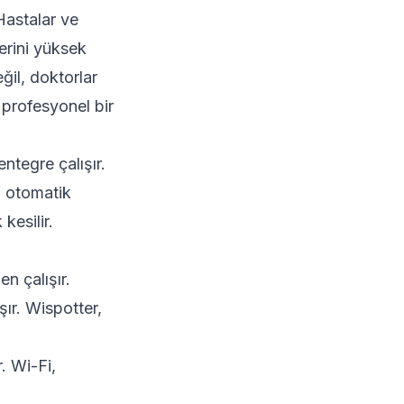
Hastalar ve
lerini yüksek
ğil, doktorlar
 profesyonel bir
ntegre çalışır.
ı otomatik
kesilir.
n çalışır.
şır. Wispotter,
r. Wi-Fi,