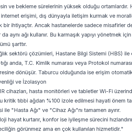
esin ve bekleme sürelerinin yüksek olduğu ortamlardır. 
n internet erişimi, dış dünyayla iletişim kurmak ve moral
ik bir ihtiyaçtır. Ancak hastanelerde sadece misafirler de
r da aynı ağı kullanır. Bu karmaşık yapıyı yönetmek için
mü şarttır.
lık sektörü çözümleri, Hastane Bilgi Sistemi (HBS) ile e
tığı anda, T.C. Kimlik numarası veya Protokol numaras
fresine dönüşür. Taburcu olduğunda ise erişim otomatik 
enliği ve İzolasyon
cihazları, hasta monitörleri ve tabletler Wi-Fi üzerinde
bu kritik tıbbi ağdan %100 izole edilmesi hayati önem ta
i ile "Hasta Ağı" ve "Cihaz Ağı"nı tamamen ayırır.
oji hayat kurtarır, konfor ise iyileşme sürecini hızlandırı
iliğin görünmez ama en çok kullanılan hizmetidir."