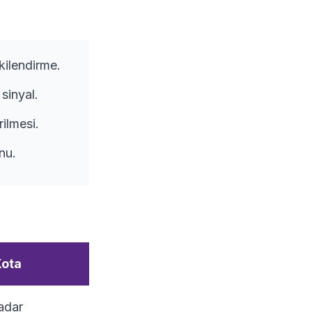
ilendirme.
sinyal.
ilmesi.
nu.
Kota
adar