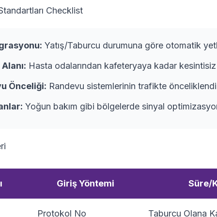
tandartları Checklist
grasyonu:
Yatış/Taburcu durumuna göre otomatik yetk
Alanı:
Hasta odalarından kafeteryaya kadar kesintisiz 
u Önceliği:
Randevu sistemlerinin trafikte önceliklendir
anlar:
Yoğun bakım gibi bölgelerde sinyal optimizasyo
ri
ı
Giriş Yöntemi
Süre/
Protokol No
Taburcu Olana K