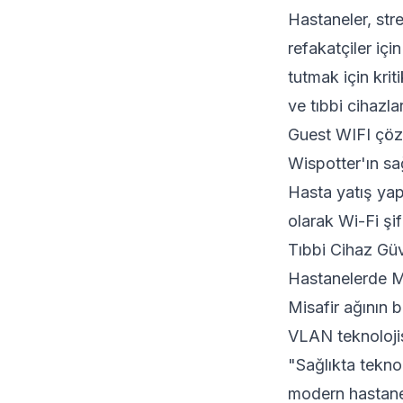
Hastaneler, str
refakatçiler içi
tutmak için krit
ve tıbbi cihazla
Guest WIFI
çözü
Wispotter'ın sağ
Hasta yatış yap
olarak Wi-Fi şi
Tıbbi Cihaz Güv
Hastanelerde MR 
Misafir ağının 
VLAN teknolojis
"Sağlıkta teknol
modern hastanec