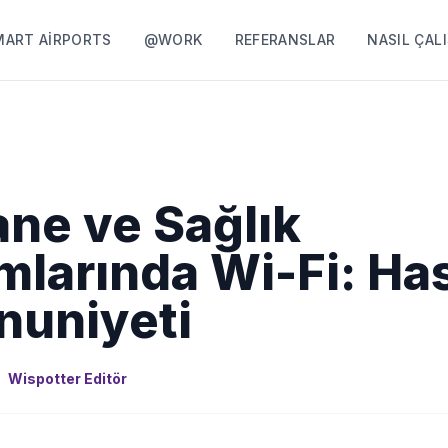
MART AIRPORTS
@WORK
REFERANSLAR
NASIL ÇALI
ne ve Sağlık
larında Wi-Fi: Ha
uniyeti
Wispotter Editör