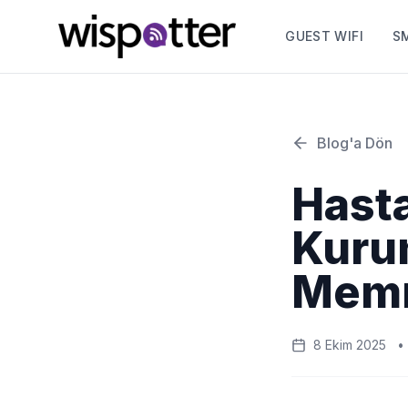
GUEST WIFI
S
Blog'a Dön
Hasta
Kurum
Memn
8 Ekim 2025
•