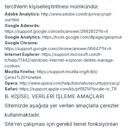
tercihlerin kişiselleştirilmesi mümkündür.
Adobe Analytics:
http://www.adobe.com/tr/privacy/opt-
out.html
Google Adwords:
https://support.google.com/ads/answer/2662922?hl=tr
Google Analytics:
https://tools.google.com/dlpage/gaoptout
Google Chrome:
https://support.google.com/chrome/answer/95647?hl=tr
Internet Explorer:
https://support.microsoft.com/tr-
tr/help/17442/windows-internet-explorer-delete-manage-
cookies
Mozilla Firefox:
https://support.mozilla.org/tr/kb/
Çerez%20Yönetimi
Opera:
http://www.opera.com/help/tutorials/security/privacy/
Safari:
https://support.apple.com/kb/ph19214?locale=tr_TR
B. KİŞİSEL VERİLERİ İŞLEME AMAÇLARI
Sitemizde aşağıda yer verilen amaçlarla çerezler
kullanmaktadır.
Site’nin çalışması için gerekli temel fonksiyonları