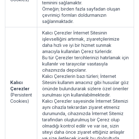
teminini sağlamaktır.
Örneğin; birden fazla sayfadan oluşan
çevrimiçi formları doldurmanızın
sağlanmaktadır.
Kalıcı Çerezler İnternet Sitesinin
işlevselliğini artırmak, ziyaretçilerimize
daha hızlı ve iyi bir hizmet sunmak
amacıyla kullanılan Çerez türleridir.
Bu tür Çerezler tercihlerinizi hatırlamak için
kullanılır ve tarayıcılar vasıtasıyla
cihazınızda depolanır.
Kalıcı Çerezlerin bazı türleri; İnternet
Kalıcı
Sitesini kullanım amacınız gibi hususlar göz
Çerezler
önünde bulundurarak sizlere özel öneriler
(Persistent
sunulması için kullanılabilmektedir.
Cookies)
Kalıcı Çerezler sayesinde İnternet Sitemizi
aynı cihazla tekrardan ziyaret etmeniz
durumunda, cihazınızda İnternet Sitemiz
tarafından oluşturulmuş bir Çerez olup
olmadığı kontrol edilir ve var ise, sizin
siteyi daha önce ziyaret ettiğiniz anlaşılır
ve size iletilecek içerik bu doğrultuda