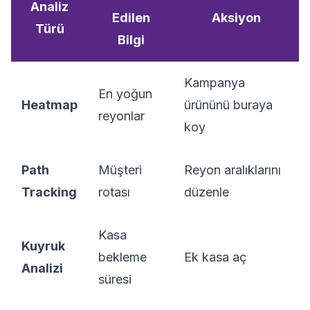
Analiz
Edilen
Aksiyon
Türü
Bilgi
Kampanya
En yoğun
Heatmap
ürününü buraya
reyonlar
koy
Path
Müşteri
Reyon aralıklarını
Tracking
rotası
düzenle
Kasa
Kuyruk
bekleme
Ek kasa aç
Analizi
süresi